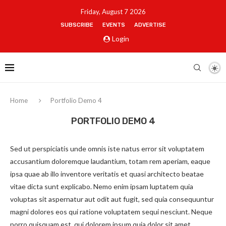
Friday, August 7 2026
SUBSCRIBE
EVENTS
ADVERTISE
Login
Home
Portfolio Demo 4
PORTFOLIO DEMO 4
Sed ut perspiciatis unde omnis iste natus error sit voluptatem
accusantium doloremque laudantium, totam rem aperiam, eaque
ipsa quae ab illo inventore veritatis et quasi architecto beatae
vitae dicta sunt explicabo. Nemo enim ipsam luptatem quia
voluptas sit aspernatur aut odit aut fugit, sed quia consequuntur
magni dolores eos qui ratione voluptatem sequi nesciunt. Neque
porro quisquam est, qui dolorem ipsum quia dolor sit amet.